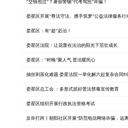
“交钱包过”？暑假警惕“代考驾照”诈骗！
娄星区开展“尊法守法、携手筑梦”公益法律服务行
娄星区：有“超”必治！
娄星区法院：让花蕾在法治的阳光下茁壮成长
娄星区：“村晚”聚人气 普法暖民心
抽丝剥茧化难题 娄星法院一举化解六起复杂合同
娄星区总工会 ：多形式抓好普法禁毒宣传教育
娄星区组织开展行政执法资格考试
反诈打跨丨朝阳社区开展“防范电信网络诈骗，远离