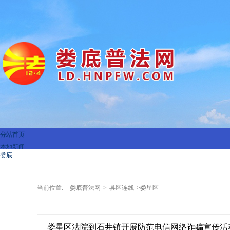
分站首页
本地新闻
娄底
县区连线
娄星区
权威发布
双峰县
热点专题
当前位置:
娄底普法网
>
县区连线
>娄星区
新化县
法治讲堂
冷水江市
以案释法
涟源市
法治文苑
娄星区法院到石井镇开展防范电信网络诈骗宣传活