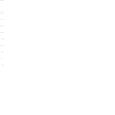
7:30
7:27
0:33
0:29
0:27