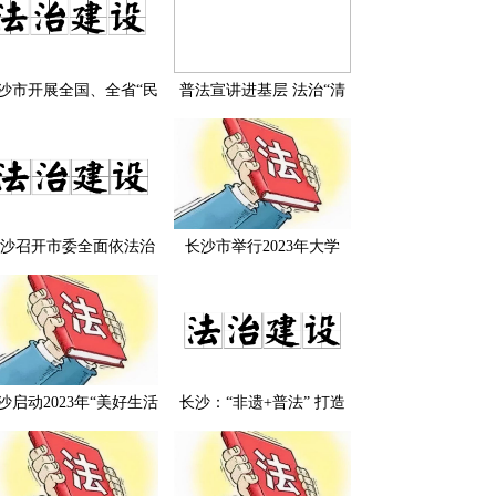
沙市开展全国、全省“民
普法宣讲进基层 法治“清
法治示范村（社区）”实
风”引清凉 ——长沙市司
地复核工作
法局扎实推进“送法进基
层”法治宣讲活动
沙召开市委全面依法治
长沙市举行2023年大学
委员会守法普法协调小
生“送法下乡”暨普法志愿
暨全市“八五”普法中期
者基层行活动启动仪式
评估验收调度会
沙启动2023年“美好生活
长沙：“非遗+普法” 打造
·民法典相伴”主题宣传
法治文化新品牌
“送法进基层”法治宣讲
活动