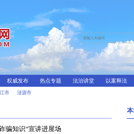
权威发布
热点专题
法治讲堂
以案释法
江市
涟源市
本
诈骗知识”宣讲进屋场