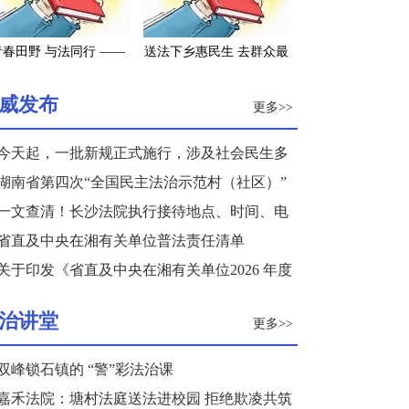
青春田野 与法同行 ——
送法下乡惠民生 去群众最
南长沙2022年大学生寒
需要的地方——长沙市司
假“送法下乡”活动纪实
法局积极参与“三下乡”活
威发布
更多>>
动
今天起，一批新规正式施行，涉及社会民生多
个领域
湖南省第四次“全国民主法治示范村（社区）”
复核结果公示
一文查清！长沙法院执行接待地点、时间、电
话来了
省直及中央在湘有关单位普法责任清单
关于印发《省直及中央在湘有关单位2026 年度
普法重点任务清单》的通知
治讲堂
更多>>
双峰锁石镇的 “警”彩法治课
嘉禾法院：塘村法庭送法进校园 拒绝欺凌共筑