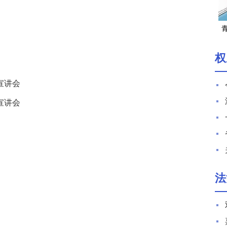
湖
权
宣讲会
宣讲会
法