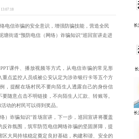
07:18
长
络电信诈骗的安全意识，增强防骗技能，营造全民
主
黄泥塘街道“预防电信（网络）诈骗知识”巡回宣讲走进
PPT课件、播放视频等方式，从电信诈骗的常见形
长
市
入重点监控人员或被公安认定为涉诈银行卡等五个方
组
例，提醒在场村民不要向陌生人透露自己的身份信
不要随意点击不明链接，不向陌生人汇款、转账等。
加活动的村民可以得到奖品。
长
网络）诈骗知识”首场宣讲，下一步，巡回宣讲将覆盖
厚的反诈氛围，筑牢防范电信网络诈骗的坚固屏障，提
暨
辖区大局持续稳定奠定良好基础，构建和谐、安全的