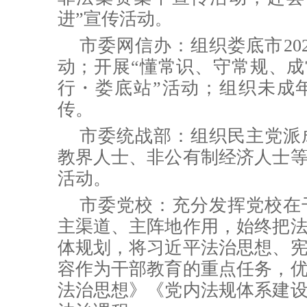
进”宣传活动
。
市委网信办：
组织娄底市20
动
；
开展“懂常识、守常规、成常
行・娄底站”活动
；组织未成
传。
市委统战部：
组织民主党派
教界人士、非公有制经济人士
活动。
市委党校：充分发挥党校在
主渠道、主阵地作用，始终把
体规划，将习近平法治思想、
容作为干部教育的重点任务，
法治思想》《党内法规体系建