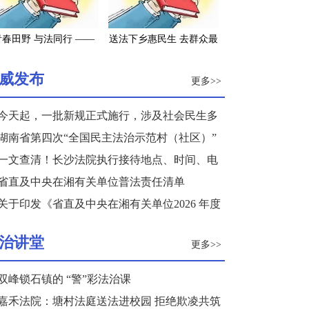
青春田野 与法同行 ——
送法下乡惠民生 去群众最
南长沙2022年大学生寒
需要的地方——长沙市司
假“送法下乡”活动纪实
法局积极参与“三下乡”活
威发布
更多>>
动
今天起，一批新规正式施行，涉及社会民生多
个领域
湖南省第四次“全国民主法治示范村（社区）”
复核结果公示
一文查清！长沙法院执行接待地点、时间、电
话来了
省直及中央在湘有关单位普法责任清单
关于印发《省直及中央在湘有关单位2026 年度
普法重点任务清单》的通知
治讲堂
更多>>
双峰锁石镇的 “警”彩法治课
嘉禾法院：塘村法庭送法进校园 拒绝欺凌共筑