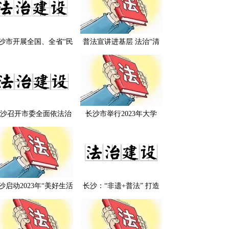
沙市开展全国、全省“民
普法宣讲进基层 法治“清
法治示范村（社区）”实
风”引清凉 ——长沙市司
地复核工作
法局扎实推进“送法进基
层”法治宣讲活动
沙召开市委全面依法治
长沙市举行2023年大学
委员会守法普法协调小
生“送法下乡”暨普法志愿
暨全市“八五”普法中期
者基层行活动启动仪式
评估验收调度会
沙启动2023年“美好生活
长沙：“非遗+普法” 打造
·民法典相伴”主题宣传
法治文化新品牌
“送法进基层”法治宣讲
活动