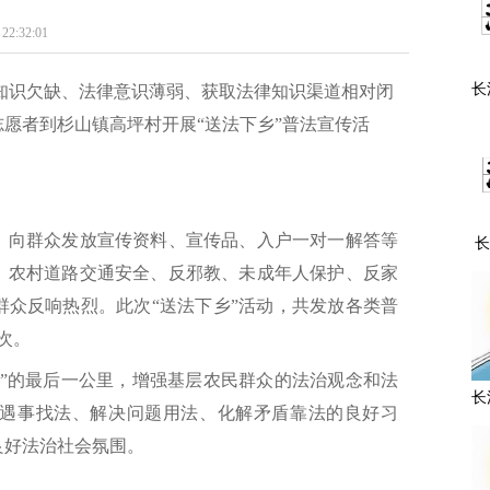
32:01
长
识欠缺、法律意识薄弱、获取法律知识渠道相对闭
主
志愿者到杉山镇高坪村开展“送法下乡”普法宣传活
，向群众发放宣传资料、宣传品、入户一对一解答等
长
市
、农村道路交通安全、反邪教、未成年人保护、反家
组
群众反响热烈。此次“送法下乡”活动，共发放各类普
次。
村”的最后一公里，增强基层农民群众的法治观念和法
长
遇事找法、解决问题用法、化解矛盾靠法的良好习
良好法治社会氛围。
暨