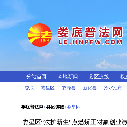
分站首页
本地新闻
县区连线
权
娄底
娄星区
双峰县
新化县
冷水江市
娄底普法网
>
县区连线
>娄星区
娄星区“法护新生”点燃矫正对象创业