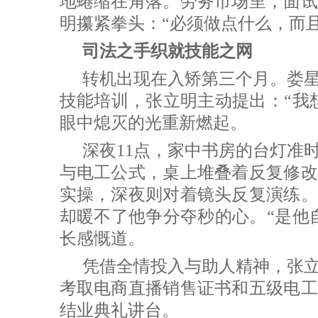
地蜷缩在角落。劳务市场里，面试
明攥紧拳头：“必须做点什么，而且
司法之手织就技能之网
转机出现在入矫第三个月。娄
技能培训，张立明主动提出：“我
眼中熄灭的光重新燃起。
深夜11点，家中书房的台灯准
与电工公式，桌上堆叠着反复修改
实操，深夜则对着镜头反复演练。
却暖不了他争分夺秒的心。“是他
长感慨道。
凭借全情投入与助人精神，张
考取电商直播销售证书和五级电工
结业典礼讲台。