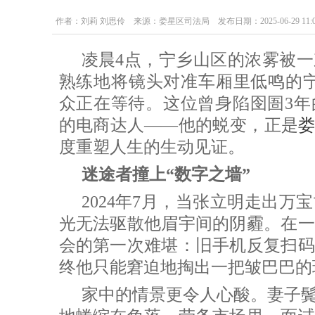
作者：刘莉 刘思伶 来源：娄星区司法局 发布日期：2025-06-29 11:09
凌晨4点，宁乡山区的浓雾被
熟练地将镜头对准车厢里低鸣的宁乡
众正在等待。这位曾身陷囹圄3年
的电商达人——他的蜕变，正是
度重塑人生的生动见证。
迷途者撞上“数字之墙”
2024年7月，当张立明走出
光无法驱散他眉宇间的阴霾。在一
会的第一次难堪：旧手机反复扫码
终他只能窘迫地掏出一把皱巴巴的
家中的情景更令人心酸。妻子