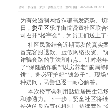
作者：杨深源 来源：娄星区司法 发布日期：2025-09-07 09:59:11
为有效遏制网络诈骗高发态势、切
日，
娄星区
乐坪街道贤童社区联合
司召开“楼宇会”，为员工们送上了
社区民警结合近期高发的真实
冒充客服退款、虚假网络投资、“
诈骗套路的手法和特点。针对老年
了“保健品诈骗”“以房养老”骗局
饼”，务必守护好“钱袋子”。现
种疑问，民警也逐一耐心解答。
本次楼宇会利用贴近居民生活
和渗透力。下一步，贤童社区将继
长效的反诈宣传机制，持续营造“