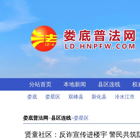
分站首页
本地新闻
县区连线
权
娄底
娄星区
双峰县
新化县
冷水江市
娄底普法网
>
县区连线
>娄星区
贤童社区：反诈宣传进楼宇 警民共筑